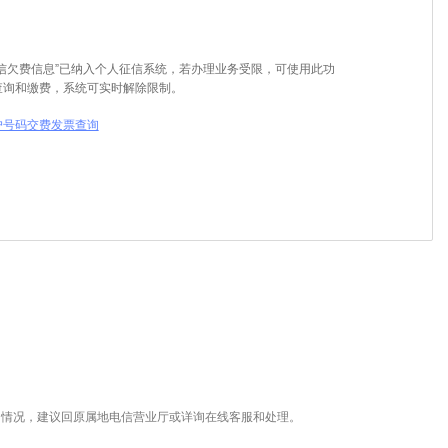
电信欠费信息”已纳入个人征信系统，若办理业务受限，可使用此功
查询和缴费，系统可实时解除限制。
户号码交费发票查询
的情况，建议回原属地电信营业厅或详询在线客服和处理。