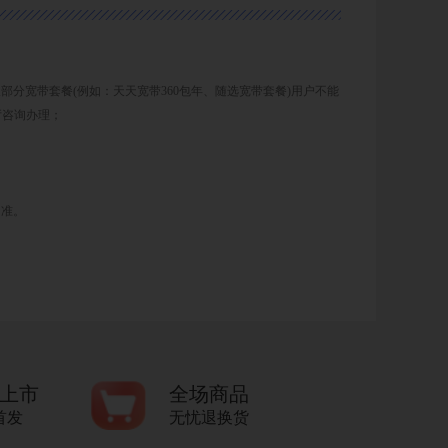
分宽带套餐(例如：天天宽带360包年、随选宽带套餐)用户不能
厅咨询办理；
为准。
上市
全场商品
首发
无忧退换货