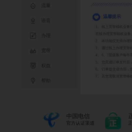
流量
温馨提示
语音
1、 线上宽带移机业
在线办理宽带移机业务
办理
2、 本功能仅支持办
3、 通过线上办理宽
宽带
4、 6、7星级客户每
5、 您完成订单支付
权益
6、 订单提交成功后，
7、 若您需取消宽带
帮助
中国电信
官方认证渠道