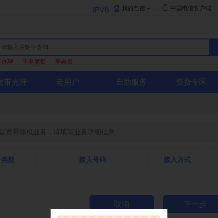
|
我的电信
中国电信客户端
卡办理
千兆宽带
享会员
宽带光纤
老用户
自助服务
资费专区
是宽带移机业务，请填写业务详细信息
类型
接入号码
接入方式
取消
下一步