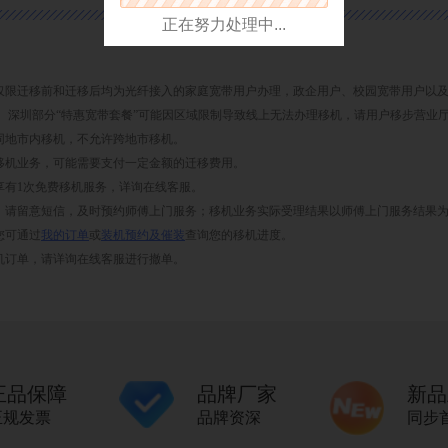
正在努力处理中...
务仅限迁移前和迁移后均为光纤接入的家庭宽带用户办理，政企用户、校园宽带用户以及部
。深圳部分“特惠宽带套餐”可能因区域限制导致线上无法办理移机，请用户移步营业
理同地市内移机，不允许跨地市移机。
带移机业务，可能需要支付一定金额的迁移费用。
年享有1次免费移机服务，详询在线客服。
后，请留意短信，及时预约师傅上门服务；移机业务实际受理结果以师傅上门服务结果
您可通过
我的订单
或
装机预约及催装
查询您的移机进度。
移机订单，请详询在线客服进行撤单。
正品保障
品牌厂家
新品
正规发票
品牌资深
同步