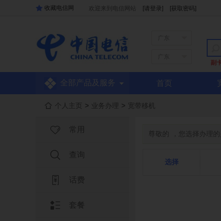
收藏电信网
欢迎来到电信网站
[请登录]
[获取密码]
广东
广东
副
全部产品及服务
首页
个人主页
>
业务办理
>
宽带移机
常用
尊敬的
，您选择办理的
查询
选择
话费
套餐