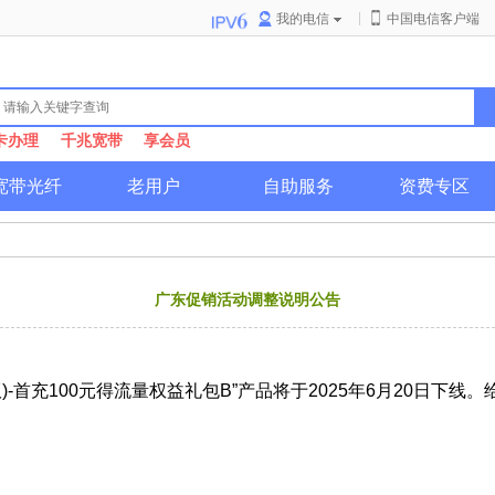
|
我的电信
中国电信客户端
卡办理
千兆宽带
享会员
宽带光纤
老用户
自助服务
资费专区
广东促销活动调整说明公告
2版)-首充100元得流量权益礼包B”产品将于2025年6月20日